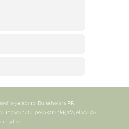
dilə yaradılıb. Bu sahələrə PR,
ə, incəsənətə, peşəkar inkişafa, eləcə də
alaşdırır.