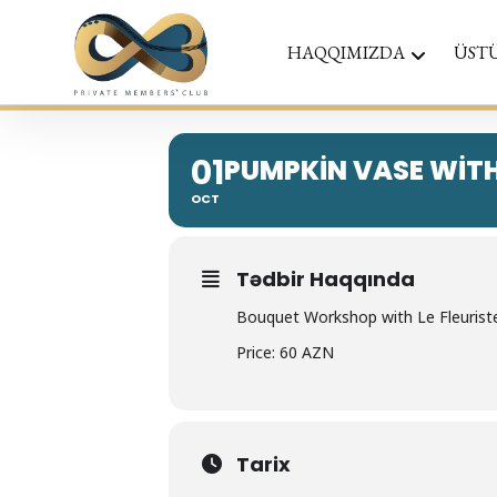
HAQQIMIZDA
ÜST
01
PUMPKIN VASE WITH 
OCT
Tədbir Haqqında
Bouquet Workshop with Le Fleurist
Price: 60 AZN
Tarix