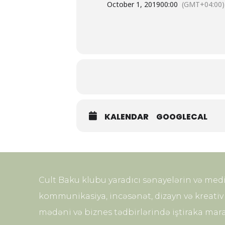
October 1, 2019
00:00
(GMT+04:00)
KALENDAR
GOOGLECAL
Cult Baku klubu yaradıcı sənayelərin və med
kommunikasiya, incəsənət, dizayn və kreativ 
mədəni və biznes tədbirlərində iştiraka mara