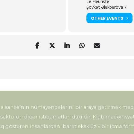
Le Fleuriste
Şövkət Ələkbərova 7
OTHER EVENTS
ia sahəsinin nümayəndələrini bir araya gətirmək məqsə
sektorun digər istiqamətləri daxildir. Klub mədəniyyət
q göstərən insanlardan ibarət eksklüziv bir icma form