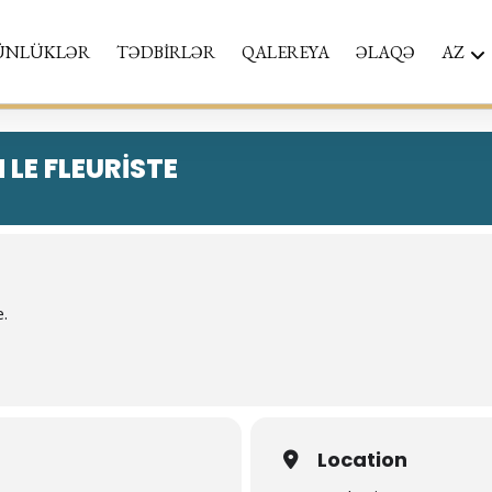
ÜNLÜKLƏR
TƏDBİRLƏR
QALEREYA
ƏLAQƏ
AZ
LE FLEURISTE
e.
Location