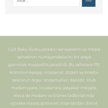
Axtar
Cult Baku klubu yaradıcı sənayelərin və media
sahəsinin nümayəndələrini bir araya
gətirmək məqsədilə yaradılıb. Bu sahələrə PR,
kommunikasiya, incəsənət, dizayn və kreativ
sektorun digər istiqamətləri daxildir. Klub
mədəniyyətə, incəsənətə, peşəkar inkişafa,
eləcə də mədəni və biznes tədbirlərində
iştiraka maraq göstərən insanlardan ibarət