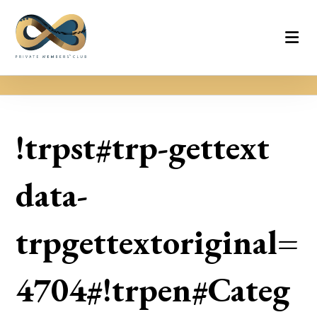
!trpst#trp-gettext
data-
trpgettextoriginal=
4704#!trpen#Categ