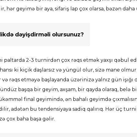
ir, hər geyimə bir aya, sifariş lap çox olarsa, bəzən da
likdə dəyişdirməli olursunuz?
i paltarda 2-3 turnirdən çox rəqs etmək yaxşı qəbul edi
 hansı ki kiçik daşlarsız və yüngül olur, sizə mane olmur 
ur və rəqs etməyə başlayanda üzərinizə yalnız gün işığı 
ündüz başqa bir geyim, axşam, bir qayda olaraq, belə bir
ükəmməl final geyimində, ən bahalı geyimdə çıxmalısını
ilir, adətən bu tendensiyaya sadiq qalırıq. Hər üç turn
sizə çox baha başa gəlir.