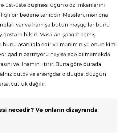
lə üst-üstə düşməsi üçün o öz imkanlarını
rlıqlı bir bədənə sahibdir. Məsələn, mən ona
rıqları var və həmişə bütün məşqçilər bunu
y göstərə bilsin. Məsələn, şpaqat açmış
sə bunu asanlıqla edir və mənim niyə onun kimi
tnyor qadın partnyoru nəyisə edə bilməməkdə
ını və ilhamını itirir. Buna görə burada
ə yalnız bütöv və ahəngdar olduqda, düzgün
rsa, cütlük dağılır.
esi necədir? Və onların dizaynında