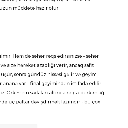
ha uzun müddətə hazır olur.
lmir. Həm də səhər rəqs edirsinizsə - səhər
və sizə hərəkət azadlığı verir, ancaq safit
düşür, sonra gündüz hissəsi gəlir və geyim
 ənənə var - final geyimindən istifadə edilir.
z. Orkestrin sədaları altında rəqs edərkən ağ
irdə üç paltar dəyişdirmək lazımdır - bu çox