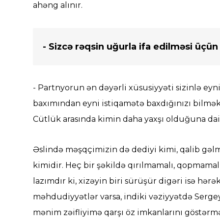
ahəng alınır.
- Sizcə rəqsin uğurla ifa edilməsi üçü
- Partnyorun ən dəyərli xüsusiyyəti sizinlə ey
baxımından eyni istiqamətə baxdığınızı bilmək
Cütlük arasında kimin daha yaxşı olduğuna dai
Əslində məşqçimizin də dediyi kimi, qalib gə
kimidir. Heç bir şəkildə qırılmamalı, qopmamalı v
lazımdır ki, xizəyin biri sürüşür digəri isə h
məhdudiyyətlər varsa, indiki vəziyyətdə Ser
mənim zəifliyimə qarşı öz imkanlarını göstərmə