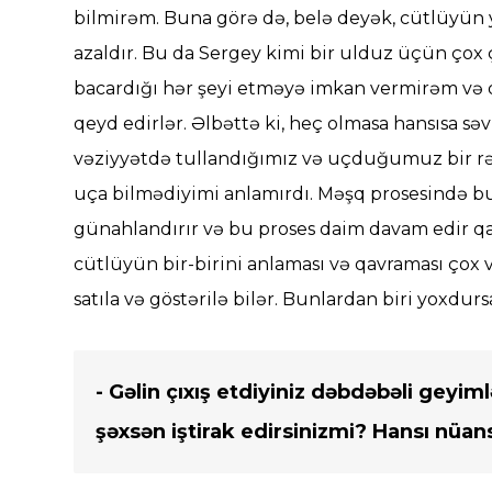
bilmirəm. Buna görə də, belə deyək, cütlüyün 
azaldır. Bu da Sergey kimi bir ulduz üçün çox ç
bacardığı hər şeyi etməyə imkan vermirəm və 
qeyd edirlər. Əlbəttə ki, heç olmasa hansısa sə
vəziyyətdə tullandığımız və uçduğumuz bir rəq
uça bilmədiyimi anlamırdı. Məşq prosesində bu
günahlandırır və bu proses daim davam edir qad
cütlüyün bir-birini anlaması və qavraması çox
satıla və göstərilə bilər. Bunlardan biri yoxdurs
- Gəlin çıxış etdiyiniz dəbdəbəli geyi
şəxsən iştirak edirsinizmi? Hansı nüan