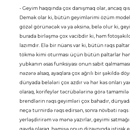
- Geyim haqqında çox danışmaq olar, ancaq qı
Demək olar ki, bütün geyimlərimi özüm modell
gözəl görünəcək və ya əksinə, belə olur ki, g
burada birləşmə çox vacibdir ki, həm fotoşəki
lazımdır. Elə bir nüans var ki, bütün rəqs pal
tökmə kimi oturması üçün bütün paltarlar həm
yubkanın əsas funksiyası onun sabit qalmaması
nəzərə alsaq, ayaqlara çox ağrılı bir şəkildə dö
dünyada belələri çox azdır və hər kəs onları yaxş
olaraq, korifeylər təcrübələrinə görə tamamilə
brendlərin rəqs geyimləri çox bahadır, dünyada 
neçə turnirdə rəqs edirsən, sonra növbəti rəqs
yerləşdirirəm və mənə yazırlar, geyimi satmağı
qayda olaraq, həmişə onun dizaynında iştirak ed