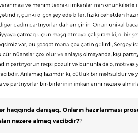
yaranması və mənim texniki imkanlarımın onunkilərlə i
ətindir, çünki o, çox şey edə bilər, fiziki cəhətdən hazı
digər qadın partnyorlar da həmçinin. Onun unikal baca
viyyəyə çatmaq üçün məşq etməyə çalışıram ki, o, bir şe
simiz var, bu şpaqat mənə çox çətin gəlirdi, Sergey i
 cür nüanslar çox olur və anlayış olmayanda, kişi par
ın partnyorun rəqsi pozulr və bununla da o, motivasiyas
 vacibdir. Anlamaq lazımdır ki, cütlük bir məhsuldur v
a və partnyorlar bir-birlərinin imkanlarını nəzərə almırla
mlər haqqında danışaq. Onların hazırlanması pros
sları nəzərə almaq vacibdir?
?