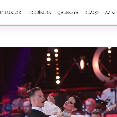
ÜNLÜKLƏR
TƏDBİRLƏR
QALEREYA
ƏLAQƏ
AZ