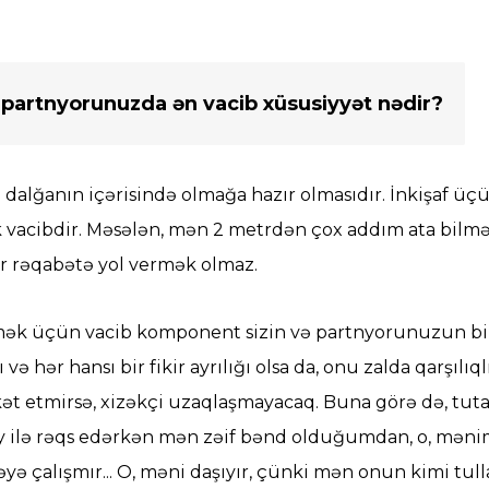
n partnyorunuzda ən vacib xüsusiyyət nədir?
ni dalğanın içərisində olmağa hazır olmasıdır. İnkişaf
 vacibdir. Məsələn, mən 2 metrdən çox addım ata bilmə
r rəqabətə yol vermək olmaz.
lmək üçün vacib komponent sizin və partnyorunuzun bi
ə hər hansı bir fikir ayrılığı olsa da, onu zalda qarşılı
ərəkət etmirsə, xizəkçi uzaqlaşmayacaq. Buna görə də, t
gey ilə rəqs edərkən mən zəif bənd olduğumdan, o, m
yə çalışmır... O, məni daşıyır, çünki mən onun kimi tu