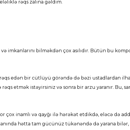
əliklə rəqs zalına gəldim.
ı və imkanlarını bilməkdən çox asılıdır. Bütün bu komp
 rəqs edən bir cütlüyü görəndə də bəzi ustadlardan ilh
 rəqs etmək istəyirsiniz və sonra bir arzu yaranır. Bu, 
yor çox inamlı və qayğı ilə hərəkət etdikdə, eləcə də a
q anında hətta tam gücünüz tükənəndə də yarana bilər,