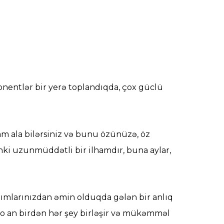
onentlər bir yerə toplandıqda, çox güclü
am ala bilərsiniz və bunu özünüzə, öz
sanki uzunmüddətli bir ilhamdır, buna aylar,
ddımlarınızdan əmin olduqda gələn bir anlıq
 o an birdən hər şey birləşir və mükəmməl