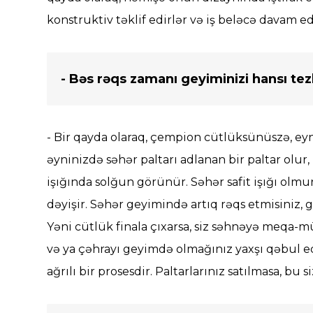
konstruktiv təklif edirlər və iş beləcə davam ed
- Bəs rəqs zamanı geyiminizi hansı tez
- Bir qayda olaraq, çempion cütlüksünüszə, eyn
əyninizdə səhər paltarı adlanan bir paltar olur,
işığında solğun görünür. Səhər safit işığı olm
dəyişir. Səhər geyimində artıq rəqs etmisiniz, g
Yəni cütlük finala çıxarsa, siz səhnəyə meqa-m
və ya çəhrayı geyimdə olmağınız yaxşı qəbul ed
ağrılı bir prosesdir. Paltarlarınız satılmasa, bu 