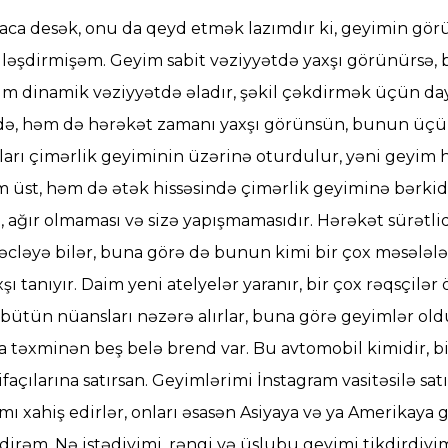
saca desək, onu da qeyd etmək lazımdır ki, geyimin gö
əşdirmişəm. Geyim sabit vəziyyətdə yaxşı görünürsə, b
eyim dinamik vəziyyətdə əladır, şəkil çəkdirmək üçün 
ldə, həm də hərəkət zamanı yaxşı görünsün, bunun üçün 
tarları çimərlik geyiminin üzərinə oturdulur, yəni geyi
 üst, həm də ətək hissəsində çimərlik geyiminə bərkid
, ağır olmaması və sizə yapışmamasıdır. Hərəkət sürətl
yəcləyə bilər, buna görə də bunun kimi bir çox məsələlər
ı tanıyır. Daim yeni atelyelər yaranır, bir çox rəqsçilər
 bütün nüansları nəzərə alırlar, buna görə geyimlər old
təxminən beş belə brend var. Bu avtomobil kimidir, bir d
 ifaçılarına satırsan. Geyimlərimi İnstagram vasitəsilə
mı xahiş edirlər, onları əsasən Asiyaya və ya Amerikaya
irəm. Nə istədiyimi, rəngi və üslubu geyimi tikdirdiyimiz