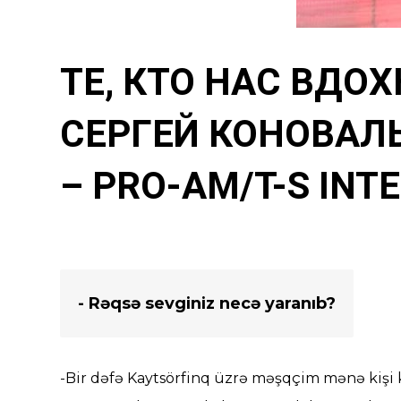
ТЕ, КТО НАС ВД
СЕРГЕЙ КОНОВАЛ
–
PRO-AM/T-S INT
- Rəqsə sevginiz necə yaranıb?
-Bir dəfə Kaytsörfinq üzrə məşqçim mənə kişi ki