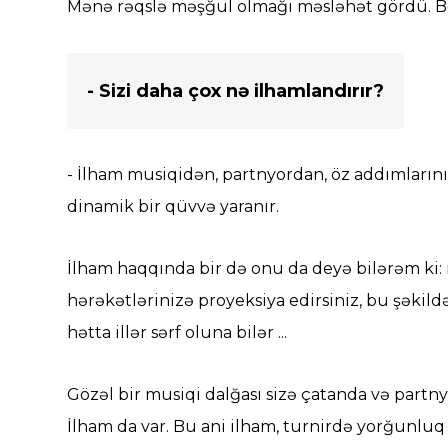
Mənə rəqslə məşğul olmağı məsləhət gördü. Bel
- Sizi daha çox nə ilhamlandırır?
- İlham musiqidən, partnyordan, öz addımların
dinamik bir qüvvə yaranır.
İlham haqqında bir də onu da deyə bilərəm ki:
hərəkətlərinizə proyeksiya edirsiniz, bu şəkildə
hətta illər sərf oluna bilər ...
Gözəl bir musiqi dalğası sizə çatanda və partn
İlham da var. Bu ani ilham, turnirdə yorğunlu