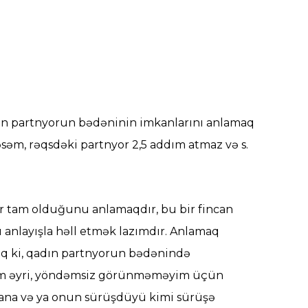
 üçün partnyorun bədəninin imkanlarını anlamaq
səm, rəqsdəki partnyor 2,5 addım atmaz və s.
r tam olduğunu anlamaqdır, bu bir fincan
qlı anlayışla həll etmək lazımdır. Anlamaq
utaq ki, qadın partnyorun bədənində
ənim əyri, yöndəmsiz görünməməyim üçün
llana və ya onun sürüşdüyü kimi sürüşə