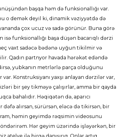
rünüşündən başqa həm də funksionallığı var.
u o demək deyil ki, dinamik vəziyyətdə də
dayananda çox ucuz və sadə görünür. Buna görə
isə funksionallığı başa düşən bacarıqlı dərzi
m heç vaxt sadəcə bədənə uyğun tikilmir və
ilir. Qadın partnyor havada hərəkət edəndə
idirsə, yubkanın metrlərlə parça olduğunu
 var. Konstruksiyanı yaxşı anlayan dərzilər var,
 özləri bir şey tikməyə çalışırlar, amma bir qayda
uqca bahalıdır. Həqiqətən də, aparıcı
əfə alırsan, sürürsən, eləcə də tikirsən, bir
 satıram, həmin geyimdə rəqsimin videosunu
 göndərirəm. Hər geyim üzərində işləyərkən, bir
 atelye ilə birgə danışırıq. Onlar artıq