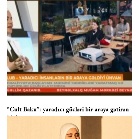
“Cult Baku”: yaradıcı gücləri bir araya gətirən
klub