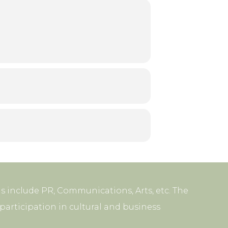
s include PR, Communications, Arts, etc. The
articipation in cultural and business