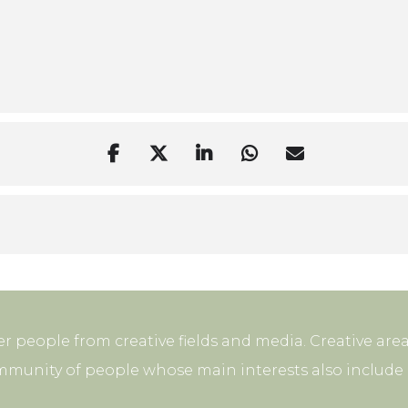
r people from creative fields and media. Creative area
mmunity of people whose main interests also include p