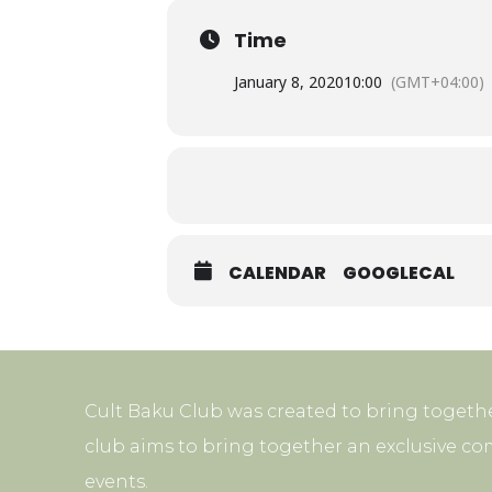
Time
January 8, 2020
10:00
(GMT+04:00)
CALENDAR
GOOGLECAL
Cult Baku Club was created to bring togethe
club aims to bring together an exclusive co
events.