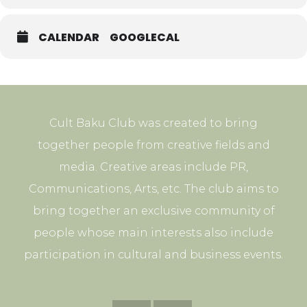
Bakou francophones.
Чтобы не создавать расходы Bakou francophones в
CALENDAR
GOOGLECAL
случае отмены бронирования в последнюю минуту, мы
просим предоплату. Опыт показал, что такая
предосторожность, к сожалению, необходима.
Регистрация
bakou.fr@gmail.com
При регистрации узакывайте, что вы из клуба CultBaku.
Cult Baku Club was created to bring
together people from creative fields and
media. Creative areas include PR,
Communications, Arts, etc. The club aims to
bring together an exclusive community of
people whose main interests also include
participation in cultural and business events.