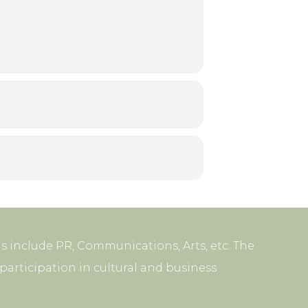
s include PR, Communications, Arts, etc. The
articipation in cultural and business