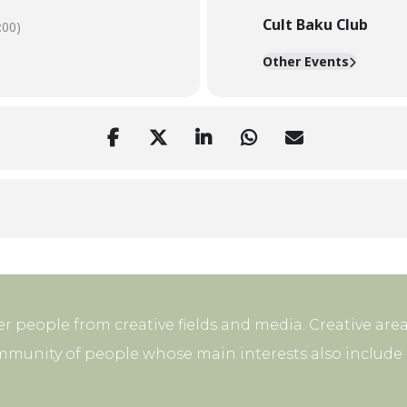
Cult Baku Club
00)
Other Events
r people from creative fields and media. Creative area
mmunity of people whose main interests also include p