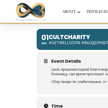
ABOUT
PRIVILEGES
01
CULTCHARITY
#GETWELLSOON #ВЫЗДОРАВЛ
DEC
Event Details
Цель предновогодней благотвори
больницу, где врачи проследят з
Сбор лекарств: слабительные, о
Time