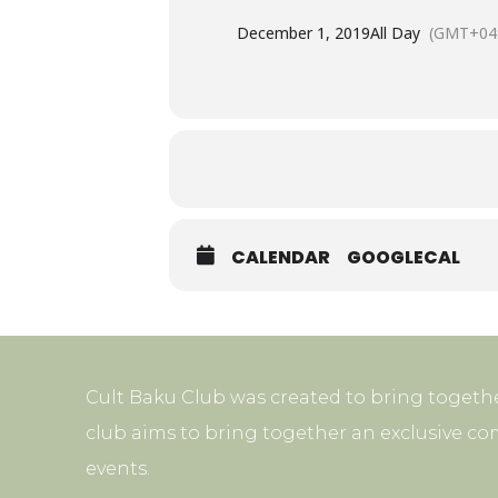
December 1, 2019
All Day
(GMT+04:
CALENDAR
GOOGLECAL
Cult Baku Club was created to bring togethe
club aims to bring together an exclusive co
events.