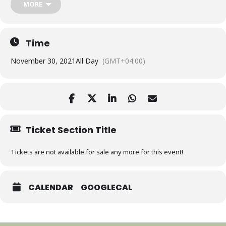
MORE
азе.
15 свободных мест.
Time
November 30, 2021
All Day
(GMT+04:00)
Ticket Section Title
Tickets are not available for sale any more for this event!
CALENDAR
GOOGLECAL