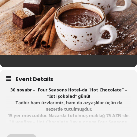
Event Details
30 noyabr – Four Seasons Hotel-də “Hot Chocolate” –
“İsti şokolad” günü!
Tədbir həm üzvlərimiz, həm də azyaşlılar üçün də
nəzərdə tutulmuşdur.
15 yer mövcuddur. Nəzərdə tutulmuş məbləğ 75 AZN-dir.
30 ноября – Hot Chocolate Day в отеле Four Seasons.
Kids&Adults event.
Цена мероприятия для одного взрослого + ребёнок 75