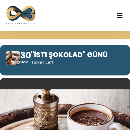
30
"İSTI ŞOKOLAD" GÜNÜ
Ticket Left
NOV