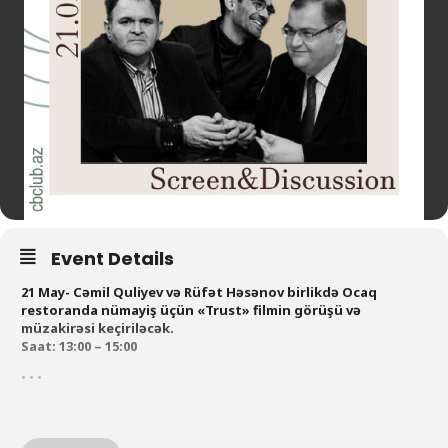
Event Details
21 May- Cəmil Quliyev və Rüfət Həsənov birlikdə Ocaq
restoranda nümayiş üçün «Trust» filmin görüşü və
müzakirəsi keçiriləcək.
Saat: 13:00 – 15:00
• • •
21 мая – Встреча и обсуждение кино «Доверие»
выбранного для показа в ресторане Оджаг вместе с