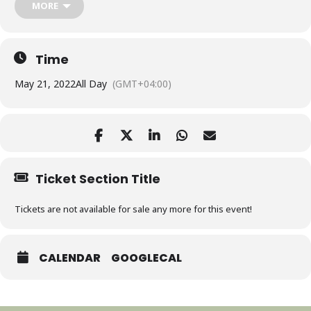
Джамилем Гулиевым и Руфатом Гасановым.
MORE
Время: 13:00 – 15:00
Time
May 21, 2022
All Day
(GMT+04:00)
Ticket Section Title
Tickets are not available for sale any more for this event!
CALENDAR
GOOGLECAL