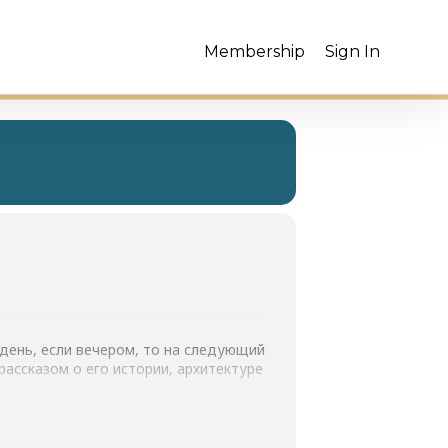
Membership
Sign In
е день, если вечером, то на следующий
 рассказом о его истории, архитектуре
видом на освещенный ночной город.