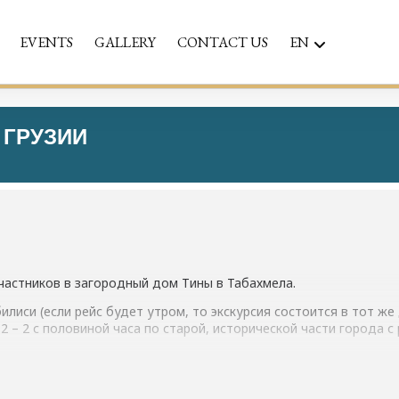
EVENTS
GALLERY
CONTACT US
EN
 ГРУЗИИ
частников в загородный дом Тины в Табахмела.
билиси (если рейс будет утром, то экскурсия состоится в тот ж
2 – 2 с половиной часа по старой, исторической части города с
 грузинском ресторане, а вечером фуникулёр с удивительным 