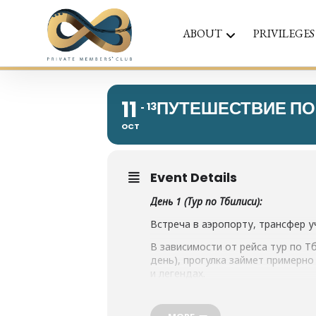
ABOUT
PRIVILEGES
11
ПУТЕШЕСТВИЕ ПО
13
OCT
Event Details
День 1 (Тур по Тбилиси):
Встреча в аэропорту, трансфер у
В зависимости от рейса тур по Т
день), прогулка займет примерно 
и легендах.
После тура обед в традиционном