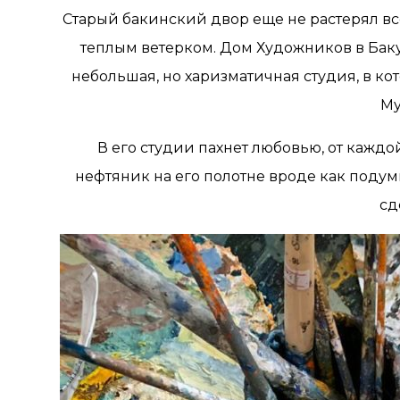
Старый бакинский двор еще не растерял вс
теплым ветерком. Дом Художников в Баку 
небольшая, но харизматичная студия, в ко
Му
В его студии пахнет любовью, от кажд
нефтяник на его полотне вроде как подумы
сд